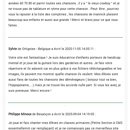
années 60 70 80 et parmi toutes ses chansons , il y a " le vieux cowboy " et je
ne trouve pas de tablature et rytme pour cette chanson . Peut- être , pourriez
vous la rajouter à la liste des comptines , les chansons de mannick plaisent
beaucoup aux enfants et aussi aux grands ! Merci et bravo pour ce que vous
faites .
Sylvie
de Ottignies - Belgique a écrit le 2025-11-05 14:05:11 :
Votre site est fantastique ! Je suis éducatrice d'enfants porteurs de handicap
mental et je joue de la guitare lors des garderies et autres. Je fais votre
répertoire et ils adorent car en plus grâce à vos fichiers téléchargeables et les
images, ils peuvent me montrer quelle chanson ils veulent. Mes élèves sont
aussi fans de toutes les chansons des déménageurs ( bonjour tout va bien,
l'hippopotame, ...) mais je ne trouve les accords nulle part. Si vous les avez, je
suis preneuse. Merci encore !
Philippe Minoux
de Besançon a écrit le 2025-09-04 14:19:05 :
Je joue et fais chanter mes élèves en classes primaires (Petite Section à CM2
essentiellemnt car remplaçant) et je ne connaissais pas ce merveilleux site